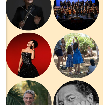
la joie.
Grandes stars d’aujourd’hui et de demain vous donnent rendez-
vous sous les étoiles de Saint-Tropez, pour des soirées de
musique et d’émotion.
Plus que jamais, nous comptons sur votre présence. Plus que
jamais, nous avons besoin de vous. Ces soirées estivales
n’existent que par, et pour celles et ceux qui les partagent.
Que cette édition 2026 prolonge l’élan romantique de l’an passé
et qu’elle nous guide, ensemble, vers de nouveaux rivages.
Gautier Capuçon, directeur artistique