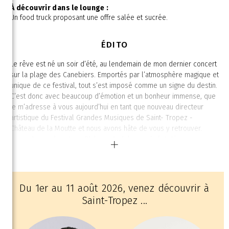
À découvrir dans le lounge :
Un food truck proposant une offre salée et sucrée.
ÉDITO
Le rêve est né un soir d’été, au lendemain de mon dernier concert
sur la plage des Canebiers. Emportés par l’atmosphère magique et
unique de ce festival, tout s’est imposé comme un signe du destin.
C’est donc avec beaucoup d’émotion et un bonheur immense, que
je m’adresse à vous aujourd’hui en tant que nouveau directeur
artistique du Festival Grandes Musiques de Saint- Tropez -
Château de la Moutte et nous avons hâte de vous y retrouver.
Je voudrais saluer Jean-Philippe Audoli qui m’a fait découvrir ce
festival il y a 25 ans et l’a porté pendant toutes ces années,
entouré d'une équipe formidable qui fait vivre et rayonner cette
aventure avec passion et engagement.
Notre arrivée paraissait comme une rencontre évidente. Ensemble,
Du 1er au 11 août 2026, venez découvrir à
nous avons imaginé de nouveaux projets, tracé de nouveaux
Saint-Tropez ...
horizons, avec l’envie de faire rayonner la musique et le festival
en les rendant accessible au plus grand nombre.
Cette première édition célèbre la rencontre des arts. La danse