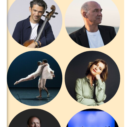
s’invite avec Angelin Preljocaj et son célèbre Baiser du Parc,
dialogue poétique entre corps et partitions que je me réjouis
d’accompagner avec Jérôme Ducros. Et parce qu’un festival n’a de
sens que si son cœur bat au rythme de sa ville, nous offrirons ce
nouveau grand concert gratuit pour tous dans un lieu magique de
Saint-Tropez, le Pré des Pêcheurs.
La littérature se mêle aux cordes pour une soirée avec l’immense
Guillaume Gallienne et le Quatuor Modigliani et un nouveau
partenariat musical voit le jour avec l’Orchestre de l'Opéra de
Toulon : une première qui augure de nouvelles harmonies au
château. Les amitiés musicales sont au cœur de cette
programmation avec Lisa Batiashvili et François Leleux, amis de
toujours, que j’admire et avec qui j’aime partager la scène. Ma
fidèle partenaire Yuja Wang, étoile du piano, jouera sur l’eau — un
rêve que Saint-Tropez sait exaucer et pour clôturer cette édition,
la voix envoûtante de Pretty Yende, en dialogue avec le jeune
ténor Aleksey Kursanov et le pianiste Frank Braley : la grâce et la
transmission.
Les familles auront leur fête avec Zorbalov, spectacle musical de
découverte et d’émerveillement en famille, ainsi que des ateliers
pour enfants afin que les plus jeunes entrent dans la musique par