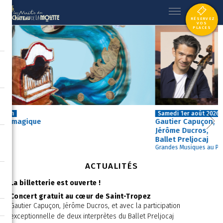
RÉSERVEZ
VOS
PLACES
Samedi 1er août 2026 - 21h
Gautier Capuçon,
L
Jérôme Ducros,
F
Ballet Preljocaj
O
Grandes Musiques au Pré des Pêcheurs
R
ACTUALITÉS
La billetterie est ouverte !
Concert gratuit au cœur de Saint-Tropez
Gautier Capuçon, Jérôme Ducros, et avec la participation
exceptionnelle de deux interprètes du Ballet Preljocaj