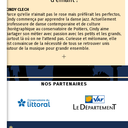
CINDY CLECH
Parce qu'elle n'aimait pas le rose mais préférait les perfectos,
Cindy commença par apprendre la danse jazz. Actuellement
professeure de danse contemporaine et de culture
chorégraphique au conservatoire de Poitiers, Cindy aime
partager son métier avec passion avec les petits et les grands,
surtout là où on ne l'attend pas. Curieuse et mélomane, elle
est convaincue de la nécessité de tous se retrouver unis
autour de la musique pour grandir ensemble.
FRANCOIS-XAVIER CAILLET
François-Xavier a commencé le saxophone sur un quiproquo,
en pensant s'inscrire à un cours de trombone ! C'est bien
l'adaptabilité qui donnera le ton de son rapport à la musique.
Aussi professeur en direction d'orchestre et pour des
personnes en situation de handicap, François-Xavier est
NOS PARTENAIRES
coordinateur pédagogique du Démos thouarsais où il encadre
un orchestre symphonique de cent enfants et de trente
musiciens qui les accompagnent.