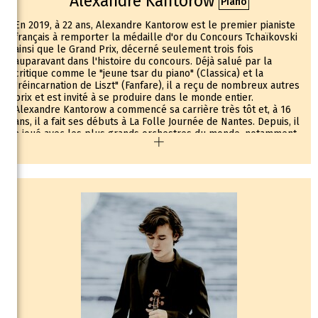
Alexandre Kantorow
Piano
En 2019, à 22 ans, Alexandre Kantorow est le premier pianiste
français à remporter la médaille d'or du Concours Tchaïkovski
ainsi que le Grand Prix, décerné seulement trois fois
auparavant dans l'histoire du concours. Déjà salué par la
critique comme le "jeune tsar du piano" (Classica) et la
"réincarnation de Liszt" (Fanfare), il a reçu de nombreux autres
prix et est invité à se produire dans le monde entier.
Alexandre Kantorow a commencé sa carrière très tôt et, à 16
ans, il a fait ses débuts à La Folle Journée de Nantes. Depuis, il
a joué avec les plus grands orchestres du monde, notamment
avec le Budapest Festival Orchestra et Ivan Fischer, le
Mariinsky Theatre Orchestra et Valery Gergiev, le SWR
Symphonieorchester et Teodor Currentzis, le Staatskapelle de
Berlin et Antonio Pappano, l’Orchestre Philharmonique de
Radio France et Mikko Franck.
En récital, il se produit dans les plus grandes salles de
concert telles que le Concertgebouw d'Amsterdam dans sa
série Master Pianists, le Konzerthaus de Vienne, la
Philharmonie de Paris, le BOZAR de Bruxelles, le Queen
Elizabeth Hall et dans les festivals les plus prestigieux comme
La Roque d'Anthéron, le Ravinia Festival, le Festival de Verbier
et le Klavierfest Ruhr. La musique de chambre est également
un de ses grands plaisirs.
Pour la saison 2022-2023, après avoir joué avec le
Staatskapelle Berlin et Lorenzo Viotti, le Philharmonique de