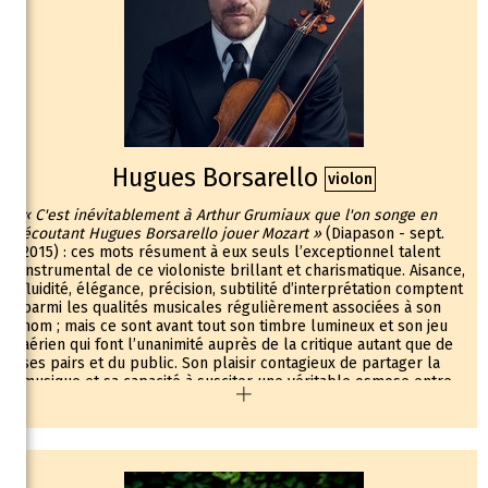
Hugues Borsarello
violon
« C'est inévitablement à Arthur Grumiaux que l'on songe en
écoutant Hugues Borsarello jouer Mozart »
(Diapason - sept.
2015) : ces mots résument à eux seuls l’exceptionnel talent
instrumental de ce violoniste brillant et charismatique. Aisance,
fluidité, élégance, précision, subtilité d’interprétation comptent
parmi les qualités musicales régulièrement associées à son
nom ; mais ce sont avant tout son timbre lumineux et son jeu
aérien qui font l’unanimité auprès de la critique autant que de
ses pairs et du public. Son plaisir contagieux de partager la
musique et sa capacité à susciter une véritable osmose entre
soliste et orchestre valent à Hugues Borsarello l’adhésion
naturelle de ses partenaires. A cet égard, l’accueil chaleureux
réservé par la critique à l’album paru en 2014 chez Arties /
Harmonia Mundi consacré à l’intégrale des Concertos de
Mozart avec La Follia - Orchestre de Chambre d’Alsace, en est