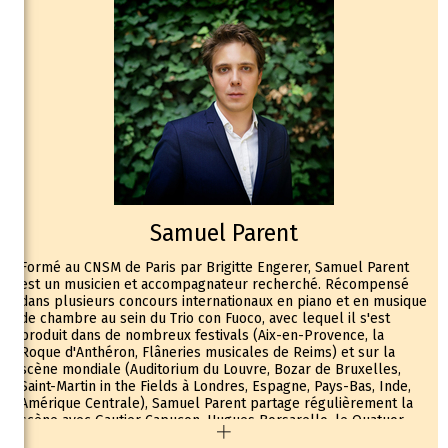
le reflet fidèle.
Invité régulièrement en tant que soliste (Orchestre
Symphonique de Bretagne, Orchestre des Concerts Lamoureux,
Orchestre Symphonique d’Astana - Kazakhstan), son répertoire
s’étend des concertos de Vivaldi, Bach, Mozart, Beethoven,
Tchaïkovski, Sibelius, jusqu’aux œuvres virtuoses de Saint-
Saëns, Kreisler, Chausson, Sarazate, Paganini...
Artiste en résidence auprès de l’Orchestre National de
Bretagne au cours de la saison 2020- 21, Hugues Borsarello est
depuis un partenaire régulier de l’ONB, aux côtés duquel il
s’est produit notamment dans le Double concerto de Brahms
avec Gautier Capuçon, violoncelle, ainsi que dans le Double
concerto de Bach, le 3ème concerto de Saint-Saëns ou encore
le 1er concerto de Mozart.
Samuel Parent
Invité par Rolando Villazón aux côtés du pianiste Paul Montag à
la prestigieuse « Mozartwoche » de Salzburg en 2020 pour
Formé au CNSM de Paris par Brigitte Engerer, Samuel Parent
interpréter sur le violon et le piano de Mozart un programme
est un musicien et accompagnateur recherché. Récompensé
consacré aux sonates de Mozart, Hugues Borsarello poursuit
dans plusieurs concours internationaux en piano et en musique
désormais cette collaboration à travers l’Europe (Gand,
de chambre au sein du Trio con Fuoco, avec lequel il s'est
Montreux, Berlin...)
produit dans de nombreux festivals (Aix-en-Provence, la
Parmi ses engagements de soliste, au cours de la saison 2022-
Roque d'Anthéron, Flâneries musicales de Reims) et sur la
23 Hugues Borsarello se produira en particulier aux côtés de
scène mondiale (Auditorium du Louvre, Bozar de Bruxelles,
l’Orchestre National Avignon Provence dans l’Introduction et
Saint-Martin in the Fields à Londres, Espagne, Pays-Bas, Inde,
Rondo Capriccioso de Saint-Saëns et le 1er concerto de Mozart.
Amérique Centrale), Samuel Parent partage régulièrement la
Son prochain album de « Miniatures » consacré au répertoire
scène avec Gautier Capuçon, Hugues Borsarello, le Quatuor
français paraîtra début 2023 chez Alpha/Outhere.
Ebène… Il est invité au Palau de la Musica à Valencia, aux
Hugues Borsarello est, avec Gautier Capuçon, à l’initiative de